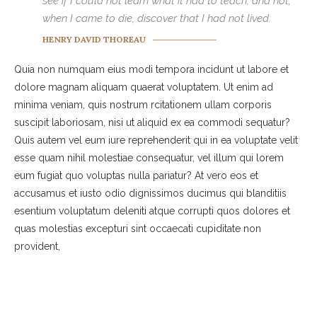
see if I could not learn what it had to teach, and not,
when I came to die, discover that I had not lived.
HENRY DAVID THOREAU
Quia non numquam eius modi tempora incidunt ut labore et
dolore magnam aliquam quaerat voluptatem. Ut enim ad
minima veniam, quis nostrum rcitationem ullam corporis
suscipit laboriosam, nisi ut aliquid ex ea commodi sequatur?
Quis autem vel eum iure reprehenderit qui in ea voluptate velit
esse quam nihil molestiae consequatur, vel illum qui lorem
eum fugiat quo voluptas nulla pariatur? At vero eos et
accusamus et iusto odio dignissimos ducimus qui blanditiis
esentium voluptatum deleniti atque corrupti quos dolores et
quas molestias excepturi sint occaecati cupiditate non
provident,