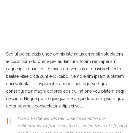
Sed ut perspiciatis unde omnis iste natus error sit voluptatem
accusantium doloremque laudantium, totam rem aperiam,
eaque ipsa quae ab illo inventore veritatis et quasi architecto
beatae vitae dicta sunt explicabo. Nemo enim ipsam luptatem
quia voluptas sit aspernatur aut odit aut fugit, sed quia
consequuntur magni dolores eos qui ratione voluptatem sequi
nesciunt. Neque porro quisquam est, qui dolorem ipsum quia
dolor sit amet, consectetur, adipisci velit.
I went to the woods because I wished to live
deliberately, to front only the essential facts of life, and